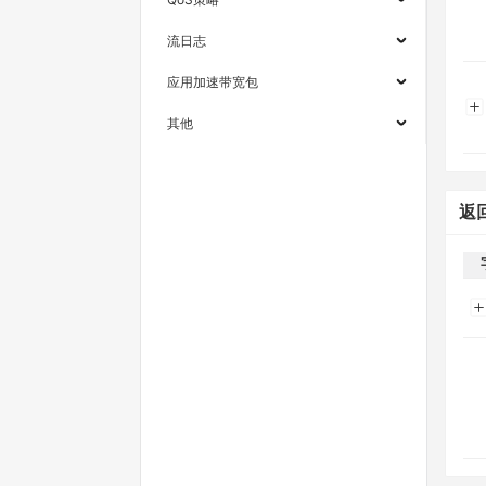
流日志
应用加速带宽包
其他
返