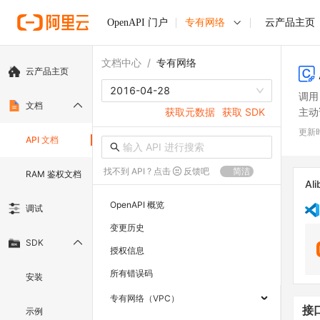
OpenAPI 门户
专有网络
云产品主页
文档中心
/
专有网络
云产品主页
2016-04-28
调用
文档
主动
获取元数据
获取 SDK
更新
API 文档
找不到 API ? 点击
反馈吧
简洁
RAM 鉴权文档
Ali
OpenAPI 概览
调试
变更历史
SDK
授权信息
所有错误码
安装
专有网络（VPC）
接
示例