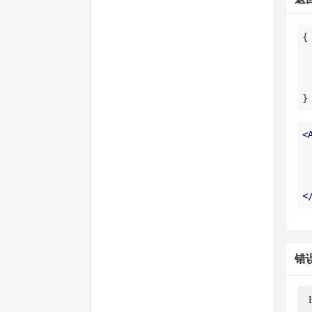
}
<
<
错