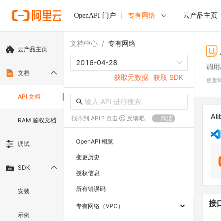
OpenAPI 门户
专有网络
云产品主页
文档中心
/
专有网络
云产品主页
2016-04-28
调用
文档
获取元数据
获取 SDK
更新
API 文档
Ali
找不到 API ? 点击
反馈吧
简洁
RAM 鉴权文档
OpenAPI 概览
调试
变更历史
SDK
授权信息
所有错误码
安装
接
专有网络（VPC）
示例