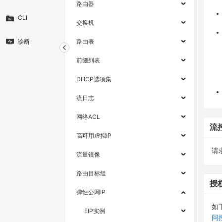
路由器
CLI
交换机
诊断
路由表
前缀列表
DHCP选项集
流日志
网络ACL
流
高可用虚拟IP
请求
流量镜像
路由目标组
授
弹性公网IP
如
EIP实例
问