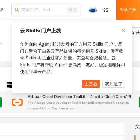
PI
登录/注册
⌘ K
云 Skills 门户上线
吐槽
去调用
获
上。
作为面向 Agent 和开发者的官方用云 Skills 门户，该
门户聚合了由各云产品提供的精选用云 Skills，所有收
录 Skills 均已通过官方质量、安全与合规检测。云
Skills 门户将帮助 Agent 更高效、友好、稳定地理解和
使用阿里云产品。
去查看
我知道了
JetBrains 插件
安装之前，确保已创建
JetBrains IDE
Alibaba Cloud Developer Toolkit
Alibaba Cloud OpenAPI
The Alibaba Cloud Developer Toolkit for JetBrains makes it easier to
access Alibaba Cloud services.