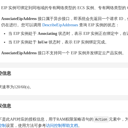
EIP 实例可绑定到同地域的专有网络类型的 ECS 实例、专有网络类型的 C
AssociateEipAddress
接口属于异步接口，即系统会先返回一个请求 ID，
仍在进行。您可以调用
DescribeEipAddresses
查询 EIP 实例的状态：
当 EIP 实例处于
Associating
状态时，表示 EIP 实例正在绑定中
当 EIP 实例处于
InUse
状态时，表示 EIP 实例绑定完成。
AssociateEipAddress
接口不支持同一个 EIP 实例并发绑定云产品实例。
控信息
速率为120/60(s)。
权信息
下是此API对应的授权信息，用于RAM权限策略语句的
元素中，为
Action
控制
设置，使用方法可参考
访问控制帮助文档
。