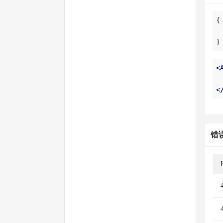
}
<
<
错