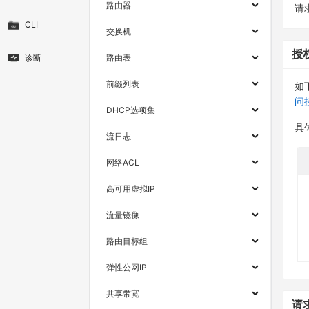
路由器
请求
CLI
交换机
授
诊断
路由表
前缀列表
如
问
DHCP选项集
具
流日志
网络ACL
高可用虚拟IP
流量镜像
路由目标组
弹性公网IP
共享带宽
请