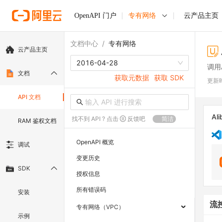
OpenAPI 门户
专有网络
云产品主页
文档中心
/
专有网络
云产品主页
2016-04-28
调用A
文档
获取元数据
获取 SDK
更新
API 文档
Ali
找不到 API ? 点击
反馈吧
简洁
RAM 鉴权文档
OpenAPI 概览
调试
变更历史
SDK
授权信息
所有错误码
安装
流
专有网络（VPC）
示例