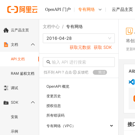
OpenAPI 门户
专有网络
云产品主页
文档中心
/
专有网络
云产品主页
2016-04-28
将创
文档
获取元数据
获取 SDK
更新
API 文档
Ali
找不到 API ? 点击
反馈吧
简洁
RAM 鉴权文档
OpenAPI 概览
调试
变更历史
SDK
授权信息
所有错误码
安装
接
专有网络（VPC）
示例