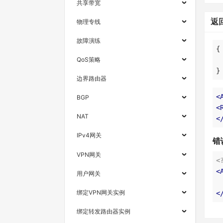
共享带宽
返
物理专线
故障演练
QoS策略
}
边界路由器
<
BGP
<
NAT
<
IPv4网关
错
VPN网关
<
<
用户网关
绑定VPN网关实例
<
绑定转发路由器实例