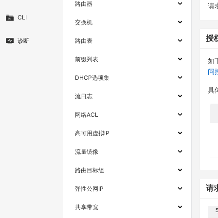
路由器
请求
CLI
交换机
授
诊断
路由表
前缀列表
如
问
DHCP选项集
具
流日志
网络ACL
高可用虚拟IP
流量镜像
路由目标组
请
弹性公网IP
共享带宽