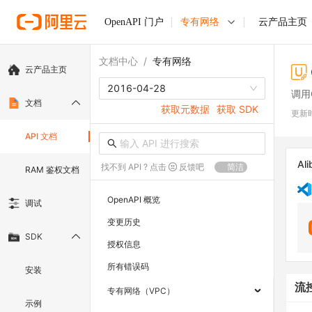
OpenAPI 门户
专有网络
云产品主页
文档中心
/
专有网络
云产品主页
2016-04-28
调用C
文档
获取元数据
获取 SDK
更新
API 文档
Ali
找不到 API ? 点击
反馈吧
简洁
RAM 鉴权文档
OpenAPI 概览
调试
变更历史
SDK
授权信息
所有错误码
安装
流
专有网络（VPC）
示例