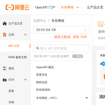
OpenAPI 门户
专有网络
云产品主页
文档中心
/
专有网络
云产品主页
2016-04-28
调用C
文档
获取元数据
获取 SDK
更新
API 文档
Ali
找不到 API ? 点击
反馈吧
简洁
RAM 鉴权文档
OpenAPI 概览
调试
变更历史
SDK
授权信息
所有错误码
安装
流
专有网络（VPC）
示例