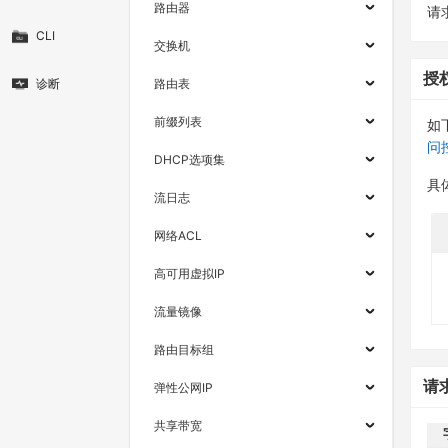
路由器
请求
CLI
交换机
授
诊断
路由表
前缀列表
如
问
DHCP选项集
具
流日志
网络ACL
高可用虚拟IP
流量镜像
路由目标组
请
弹性公网IP
共享带宽