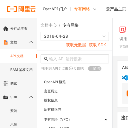
OpenAPI 门户
专有网络
云产品主页
文档中心
/
专有网络
云产品主页
2016-04-28
调用D
文档
获取元数据
获取 SDK
更新
API 文档
Ali
找不到 API ? 点击
反馈吧
简洁
RAM 鉴权文档
OpenAPI 概览
调试
变更历史
SDK
授权信息
所有错误码
安装
接
专有网络（VPC）
示例