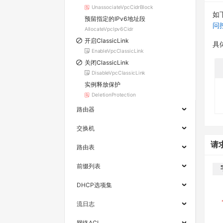
UnassociateVpcCidrBlock
如
预留指定的IPv6地址段
问
AllocateVpcIpv6Cidr
开启ClassicLink
具
EnableVpcClassicLink
关闭ClassicLink
DisableVpcClassicLink
实例释放保护
DeletionProtection
路由器
交换机
请
路由表
前缀列表
DHCP选项集
流日志
网络ACL