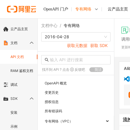
OpenAPI 门户
专有网络
云产品主页
文档中心
/
专有网络
云产品主页
2016-04-28
调用D
文档
获取元数据
获取 SDK
更新
API 文档
Ali
找不到 API ? 点击
反馈吧
简洁
RAM 鉴权文档
OpenAPI 概览
调试
变更历史
SDK
授权信息
所有错误码
安装
流
专有网络（VPC）
示例