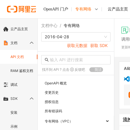
OpenAPI 门户
专有网络
云产品主页
文档中心
/
专有网络
云产品主页
2016-04-28
调用D
文档
获取元数据
获取 SDK
更新
API 文档
Ali
找不到 API ? 点击
反馈吧
简洁
RAM 鉴权文档
OpenAPI 概览
调试
变更历史
SDK
授权信息
所有错误码
安装
流
专有网络（VPC）
示例