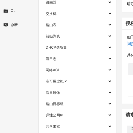
路由器
请求
CLI
交换机
授
诊断
路由表
前缀列表
如
问
DHCP选项集
具
流日志
网络ACL
高可用虚拟IP
流量镜像
路由目标组
请
弹性公网IP
共享带宽