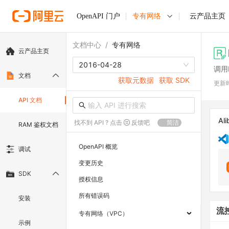
OpenAPI 门户
专有网络
云产品主页
文档中心
/
专有网络
云产品主页
2016-04-28
调用D
文档
获取元数据
获取 SDK
更新
API 文档
Ali
找不到 API ? 点击
反馈吧
简洁
RAM 鉴权文档
OpenAPI 概览
调试
变更历史
SDK
授权信息
所有错误码
安装
流
专有网络（VPC）
示例