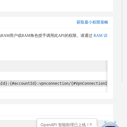
获取最小权限策略
RAM用户或RAM角色授予调用此API的权限。请通过
RAM 访
条
无
nId}:{#accountId}:vpnconnection/{#VpnConnectionId}
OpenAPI
智能助理已上线！