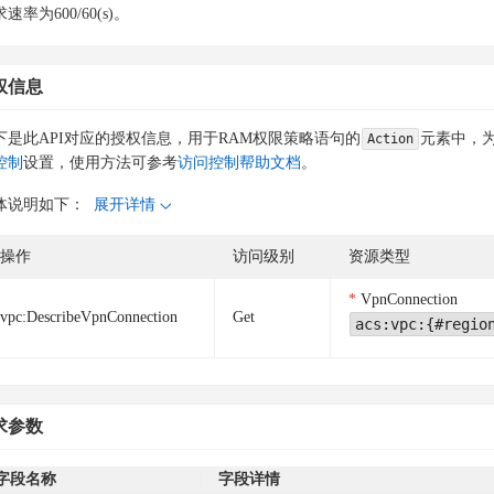
速率为600/60(s)。
权信息
下是此API对应的授权信息，用于RAM权限策略语句的
元素中，为
Action
控制
设置，使用方法可参考
访问控制帮助文档
。
体说明如下：
展开详情
操作
访问级别
资源类型
VpnConnection
vpc:DescribeVpnConnection
Get
acs:vpc:{#regio
求参数
字段名称
字段详情