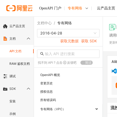
OpenAPI 门户
专有网络
云产品主页
文档中心
/
专有网络
云产品主页
2016-04-28
调用D
文档
获取元数据
获取 SDK
更新
API 文档
Ali
找不到 API ? 点击
反馈吧
简洁
RAM 鉴权文档
OpenAPI 概览
调试
变更历史
SDK
授权信息
所有错误码
安装
流
专有网络（VPC）
示例