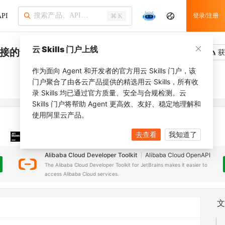
PI
登录/注册
⌘ K
云 Skills 门户上线
c连接的详细信息
吐槽
去调用
获
作为面向 Agent 和开发者的官方用云 Skills 门户，该
门户聚合了由各云产品提供的精选用云 Skills，所有收
录 Skills 均已通过官方质量、安全与合规检测。云
Skills 门户将帮助 Agent 更高效、友好、稳定地理解和
使用阿里云产品。
去查看
我知道了
JetBrains 插件
安装之前，确保已创建
JetBrains IDE
Alibaba Cloud Developer Toolkit
Alibaba Cloud OpenAPI
The Alibaba Cloud Developer Toolkit for JetBrains makes it easier to
access Alibaba Cloud services.