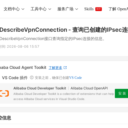
文档中心
工具中心
服务广场
Skills
了解 OpenA
HOT
DescribeVpnConnection
- 查询已创建的IPse
escribeVpnConnection接口查询指定的IPsec连接的信息。
时间:
2026-08-06 15:57
baba Cloud Agent Toolkit
了解更多
VS Code 插件
安装之前，确保已创建
VS Code
Alibaba Cloud Developer Toolkit
Alibaba Cloud OpenAPI
安 装
Alibaba Cloud Developer Toolkit is a collection of extensions that can help
access Alibaba Cloud services in Visual Studio Code.
控信息