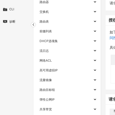
路由器
请求
CLI
交换机
授
诊断
路由表
前缀列表
如
问
DHCP选项集
具
流日志
网络ACL
高可用虚拟IP
流量镜像
路由目标组
请
弹性公网IP
共享带宽