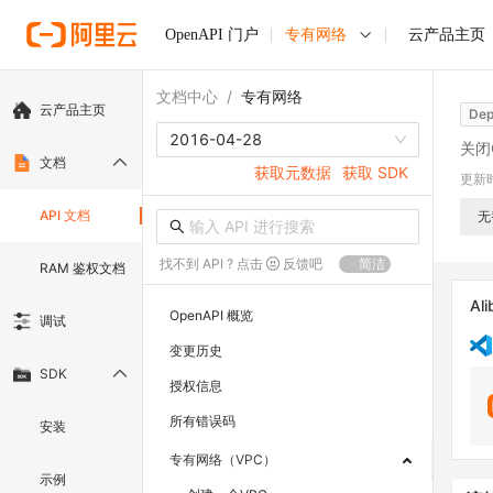
OpenAPI 门户
专有网络
云产品主页
文档中心
/
专有网络
云产品主页
Dep
2016-04-28
关闭C
文档
获取元数据
获取 SDK
更新
API 文档
无
找不到 API ? 点击
反馈吧
简洁
RAM 鉴权文档
Ali
OpenAPI 概览
调试
变更历史
SDK
授权信息
所有错误码
安装
专有网络（VPC）
示例