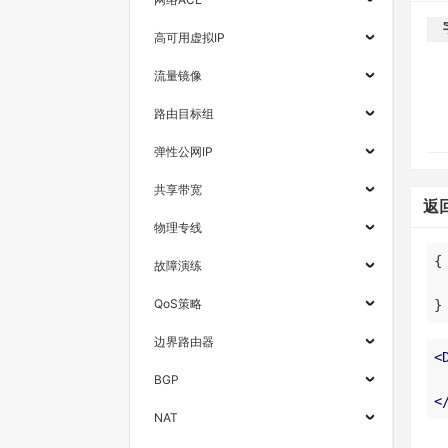
高可用虚拟IP
流量镜像
路由目标组
弹性公网IP
共享带宽
返
物理专线
故障演练
QoS策略
}
边界路由器
<
BGP
<
NAT