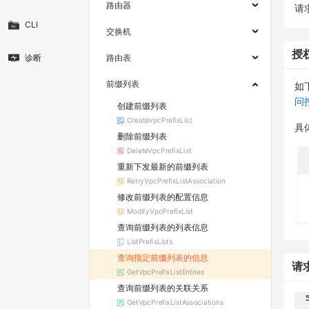
路由器
请求
CLI
交换机
授
诊断
路由表
前缀列表
如
问
创建前缀列表
CreateVpcPrefixList
具
删除前缀列表
DeleteVpcPrefixList
重新下发最新的前缀列表
RetryVpcPrefixListAssociation
修改前缀列表的配置信息
ModifyVpcPrefixList
查询前缀列表的列表信息
ListPrefixLists
查询指定前缀列表的信息
请
GetVpcPrefixListEntries
查询前缀列表的关联关系
GetVpcPrefixListAssociations