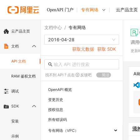
OpenAPI 门户
专有网络
云产品主页
文档中心
/
专有网络
云产品主页
2016-04-28
调用G
文档
获取元数据
获取 SDK
更新
API 文档
Ali
找不到 API ? 点击
反馈吧
简洁
RAM 鉴权文档
OpenAPI 概览
调试
变更历史
SDK
授权信息
所有错误码
安装
流
专有网络（VPC）
示例