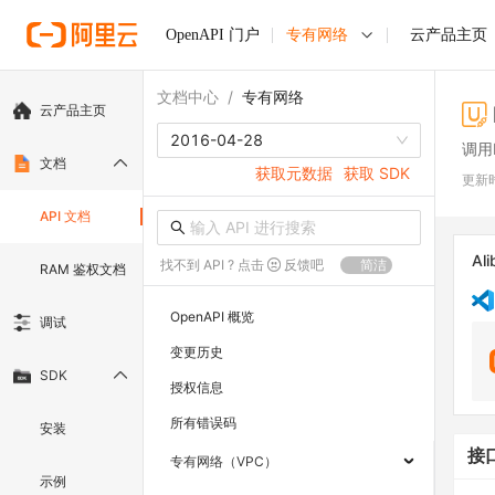
OpenAPI 门户
专有网络
云产品主页
文档中心
/
专有网络
云产品主页
2016-04-28
调用M
文档
获取元数据
获取 SDK
更新
API 文档
Ali
找不到 API ? 点击
反馈吧
简洁
RAM 鉴权文档
OpenAPI 概览
调试
变更历史
SDK
授权信息
所有错误码
安装
接
专有网络（VPC）
示例