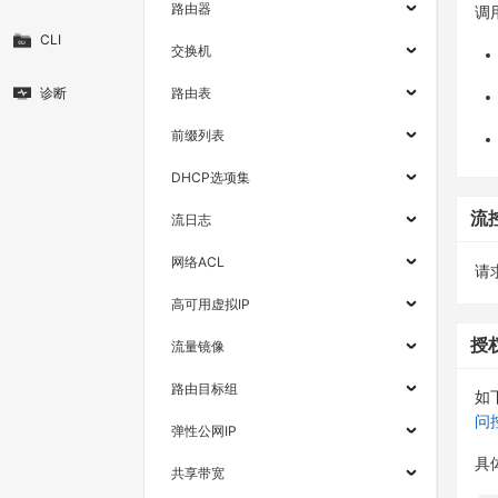
路由器
调
CLI
交换机
诊断
路由表
前缀列表
DHCP选项集
流
流日志
网络ACL
请求
高可用虚拟IP
授
流量镜像
路由目标组
如
问
弹性公网IP
具
共享带宽