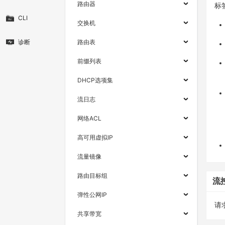
路由器
标
CLI
交换机
诊断
路由表
前缀列表
DHCP选项集
流日志
网络ACL
高可用虚拟IP
流量镜像
路由目标组
流
弹性公网IP
请求
共享带宽