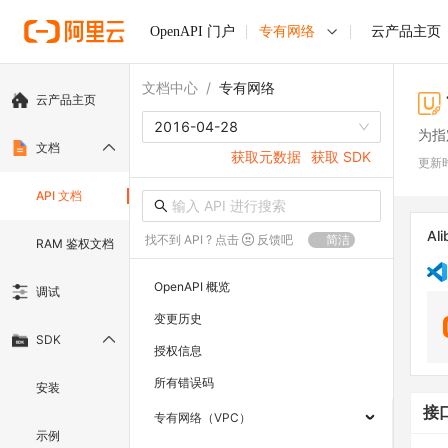
OpenAPI 门户
专有网络
云产品主页
文档中心
/
专有网络
云产品主页
2016-04-28
为指
文档
获取元数据
获取 SDK
更新
API 文档
Ali
找不到 API ? 点击
反馈吧
简洁
RAM 鉴权文档
OpenAPI 概览
调试
变更历史
SDK
授权信息
所有错误码
安装
接
专有网络（VPC）
示例