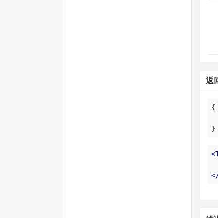
返
}
<
<