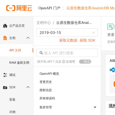
OpenAPI 门户
云原生数据仓库AnalyticDB M
文档中心
/
云原生数据仓库AnalyticDB MySQL版
云产品主页
2019-03-15
查看
文档
获取元数据
获取 SDK
更新
API 文档
Ali
找不到 API ? 点击
反馈吧
简洁
RAM 鉴权文档
OpenAPI 概览
调试
变更历史
SDK
授权信息
所有错误码
安装
流
集群管理
示例