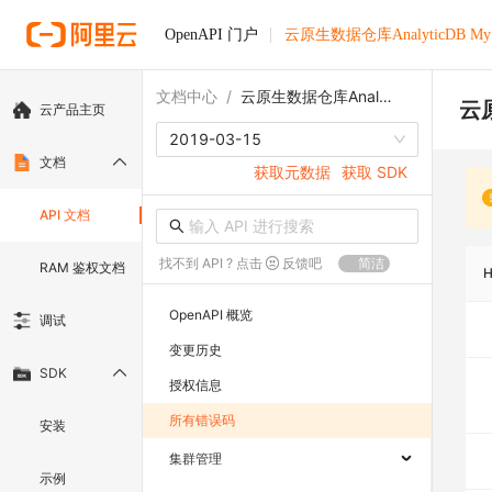
OpenAPI 门户
云原生数据仓库AnalyticDB M
文档中心
/
云原生数据仓库AnalyticDB MySQL版
云原
云产品主页
2019-03-15
文档
获取元数据
获取 SDK
API 文档
找不到 API ? 点击
反馈吧
简洁
RAM 鉴权文档
OpenAPI 概览
调试
变更历史
SDK
授权信息
所有错误码
安装
集群管理
示例