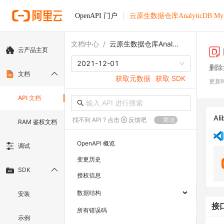
OpenAPI 门户
云原生数据仓库AnalyticDB M
文档中心
/
云原生数据仓库AnalyticDB MySQL版
云产品主页
2021-12-01
删除
文档
获取元数据
获取 SDK
更新
API 文档
Ali
找不到 API ? 点击
反馈吧
简洁
RAM 鉴权文档
OpenAPI 概览
调试
变更历史
SDK
授权信息
数据结构
安装
接
所有错误码
示例