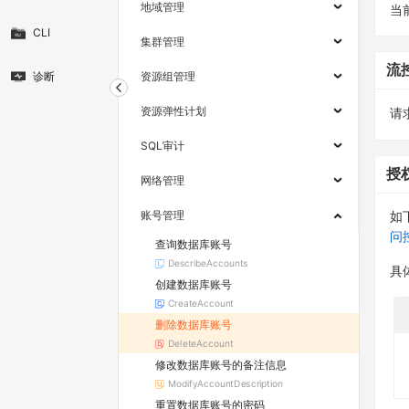
地域管理
当
CLI
集群管理
流
诊断
资源组管理
资源弹性计划
请求
SQL审计
授
网络管理
账号管理
如
问
查询数据库账号
DescribeAccounts
具
创建数据库账号
CreateAccount
删除数据库账号
DeleteAccount
修改数据库账号的备注信息
ModifyAccountDescription
重置数据库账号的密码