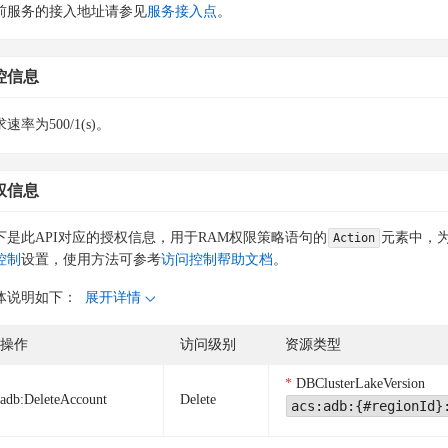
前服务的接入地址请参见
服务接入点
。
控信息
速率为500/1(s)。
权信息
下是此API对应的授权信息，用于RAM权限策略语句的
元素中，为
Action
控制
设置，使用方法可参考
访问控制帮助文档
。
体说明如下：
展开详情
操作
访问级别
资源类型
DBClusterLakeVersion
adb:DeleteAccount
Delete
acs:adb:{#regionId}