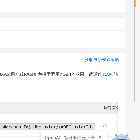
获取最小权限策略
RAM用户或RAM角色授予调用此API的权限。请通过
RAM 访
条件关键字
无
:{#accountId}:dbcluster/{#DBClusterId}
OpenAPI
智能助理已上线！