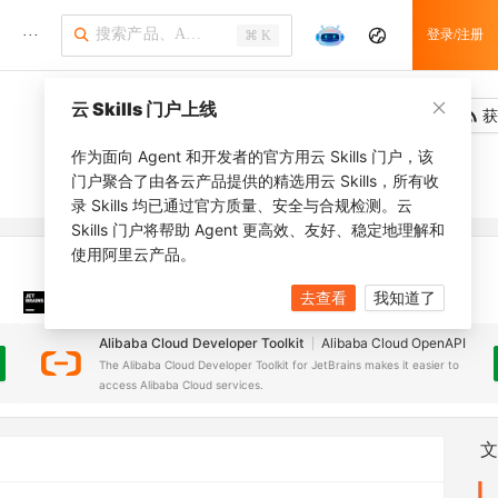
···
登录/注册
⌘ K
云 Skills 门户上线
吐槽
去调用
获
作为面向 Agent 和开发者的官方用云 Skills 门户，该
门户聚合了由各云产品提供的精选用云 Skills，所有收
录 Skills 均已通过官方质量、安全与合规检测。云
Skills 门户将帮助 Agent 更高效、友好、稳定地理解和
使用阿里云产品。
去查看
我知道了
JetBrains 插件
安装之前，确保已创建
JetBrains IDE
Alibaba Cloud Developer Toolkit
Alibaba Cloud OpenAPI
The Alibaba Cloud Developer Toolkit for JetBrains makes it easier to
access Alibaba Cloud services.