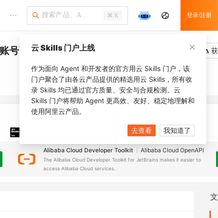
···
登录/注册
⌘ K
云 Skills 门户上线
库账号可见的库表列
吐槽
去调用
获
作为面向 Agent 和开发者的官方用云 Skills 门户，该
门户聚合了由各云产品提供的精选用云 Skills，所有收
录 Skills 均已通过官方质量、安全与合规检测。云
Skills 门户将帮助 Agent 更高效、友好、稳定地理解和
使用阿里云产品。
去查看
我知道了
JetBrains 插件
安装之前，确保已创建
JetBrains IDE
Alibaba Cloud Developer Toolkit
Alibaba Cloud OpenAPI
The Alibaba Cloud Developer Toolkit for JetBrains makes it easier to
access Alibaba Cloud services.