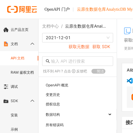
OpenAPI 门户
云原生数据仓库AnalyticDB M
文档中心
/
云原生数据仓库AnalyticDB MySQL版
云产品主页
2021-12-01
获取
文档
获取元数据
获取 SDK
更新
API 文档
Ali
找不到 API ? 点击
反馈吧
简洁
RAM 鉴权文档
OpenAPI 概览
调试
变更历史
SDK
授权信息
数据结构
安装
接
所有错误码
示例