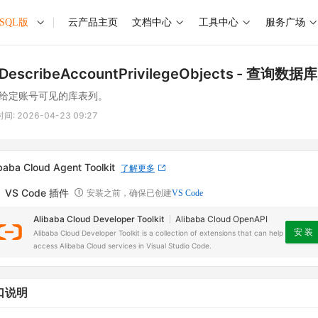
ySQL版
云产品主页
文档中心
工具中心
服务广场
DescribeAccountPrivilegeObjects
- 查询数据
给定账号可见的库表列。
时间:
2026-04-23 09:27
baba Cloud Agent Toolkit
了解更多
VS Code 插件
安装之前，确保已创建
VS Code
Alibaba Cloud Developer Toolkit
Alibaba Cloud OpenAPI
安 装
Alibaba Cloud Developer Toolkit is a collection of extensions that can help
access Alibaba Cloud services in Visual Studio Code.
口说明