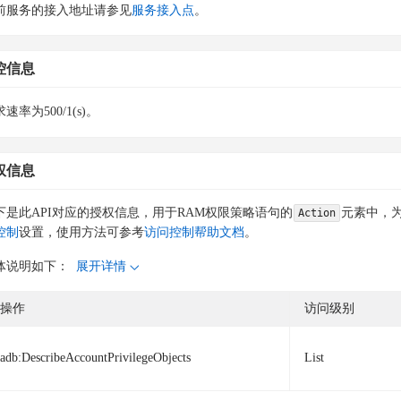
前服务的接入地址请参见
服务接入点
。
控信息
速率为500/1(s)。
权信息
下是此API对应的授权信息，用于RAM权限策略语句的
元素中，为
Action
控制
设置，使用方法可参考
访问控制帮助文档
。
体说明如下：
展开详情
操作
访问级别
adb:DescribeAccountPrivilegeObjects
List