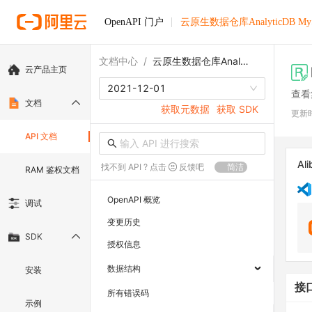
OpenAPI 门户
云原生数据仓库AnalyticDB M
文档中心
/
云原生数据仓库AnalyticDB MySQL版
云产品主页
2021-12-01
查看
文档
获取元数据
获取 SDK
更新
API 文档
Ali
找不到 API ? 点击
反馈吧
简洁
RAM 鉴权文档
OpenAPI 概览
调试
变更历史
SDK
授权信息
数据结构
安装
接
所有错误码
示例