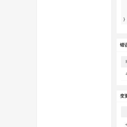
}
错
变