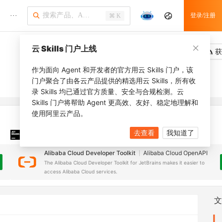
···
登录/注册
⌘ K
云 Skills 门户上线
吐槽
去调用
获
作为面向 Agent 和开发者的官方用云 Skills 门户，该
门户聚合了由各云产品提供的精选用云 Skills，所有收
录 Skills 均已通过官方质量、安全与合规检测。云
Skills 门户将帮助 Agent 更高效、友好、稳定地理解和
使用阿里云产品。
去查看
我知道了
JetBrains 插件
安装之前，确保已创建
JetBrains IDE
Alibaba Cloud Developer Toolkit
Alibaba Cloud OpenAPI
The Alibaba Cloud Developer Toolkit for JetBrains makes it easier to
access Alibaba Cloud services.