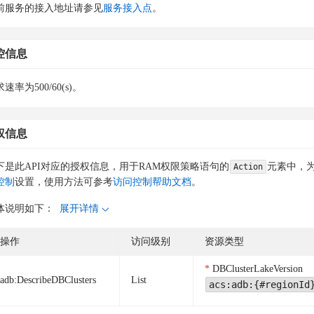
前服务的接入地址请参见
服务接入点
。
控信息
速率为500/60(s)。
权信息
下是此API对应的授权信息，用于RAM权限策略语句的
元素中，为
Action
控制
设置，使用方法可参考
访问控制帮助文档
。
体说明如下：
展开详情
操作
访问级别
资源类型
DBClusterLakeVersion
adb:DescribeDBClusters
List
acs:adb:{#regionId