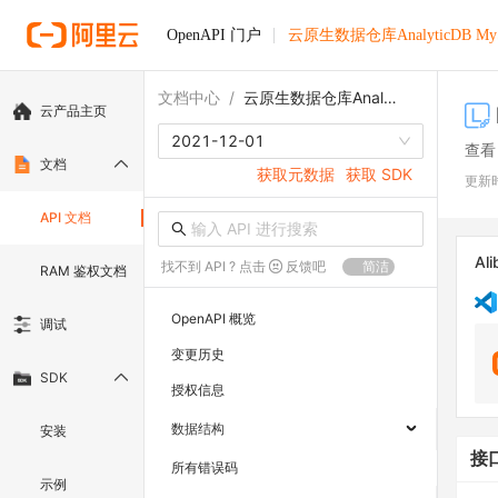
OpenAPI 门户
云原生数据仓库AnalyticDB M
文档中心
/
云原生数据仓库AnalyticDB MySQL版
云产品主页
2021-12-01
查看
文档
获取元数据
获取 SDK
更新
API 文档
Ali
找不到 API ? 点击
反馈吧
简洁
RAM 鉴权文档
OpenAPI 概览
调试
变更历史
SDK
授权信息
数据结构
安装
接
所有错误码
示例