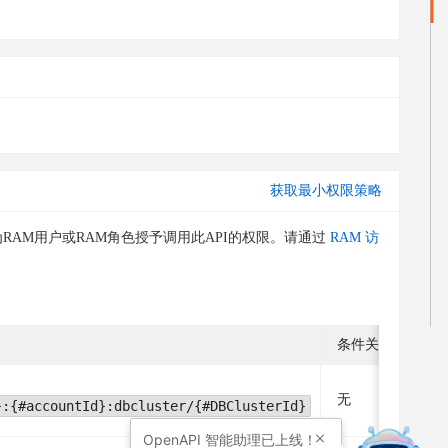
获取最小权限策略
RAM用户或RAM角色授予调用此API的权限。请通过
RAM 访
条件关键字
无
}:{#accountId}:dbcluster/{#DBClusterId}
OpenAPI
智能助理已上线！