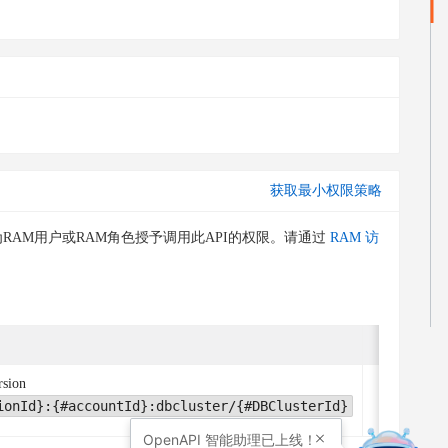
获取最小权限策略
RAM用户或RAM角色授予调用此API的权限。请通过
RAM 访
条件关键
rsion
无
ionId}:{#accountId}:dbcluster/{#DBClusterId}
OpenAPI
智能助理已上线！