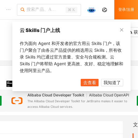
···
登录/注册
⌘ K
云 Skills 门户上线
吐槽
去调用
获
作为面向 Agent 和开发者的官方用云 Skills 门户，该
门户聚合了由各云产品提供的精选用云 Skills，所有收
录 Skills 均已通过官方质量、安全与合规检测。云
Skills 门户将帮助 Agent 更高效、友好、稳定地理解和
使用阿里云产品。
去查看
我知道了
JetBrains 插件
安装之前，确保已创建
JetBrains IDE
Alibaba Cloud Developer Toolkit
Alibaba Cloud OpenAPI
The Alibaba Cloud Developer Toolkit for JetBrains makes it easier to
access Alibaba Cloud services.