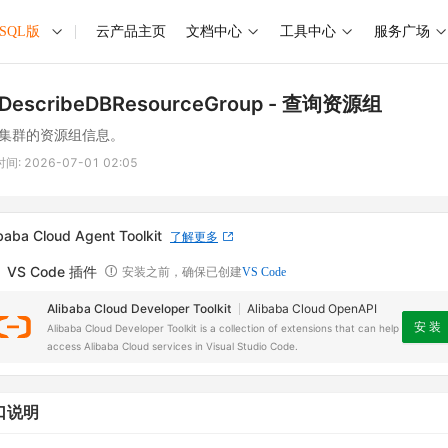
ySQL版
云产品主页
文档中心
工具中心
服务广场
DescribeDBResourceGroup
- 查询资源组
集群的资源组信息。
时间:
2026-07-01 02:05
baba Cloud Agent Toolkit
了解更多
VS Code 插件
安装之前，确保已创建
VS Code
Alibaba Cloud Developer Toolkit
Alibaba Cloud OpenAPI
安 装
Alibaba Cloud Developer Toolkit is a collection of extensions that can help
access Alibaba Cloud services in Visual Studio Code.
口说明