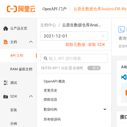
OpenAPI 门户
云原生数据仓库AnalyticDB M
文档中心
/
云原生数据仓库AnalyticDB MySQL版
云产品主页
2021-12-01
查询
文档
获取元数据
获取 SDK
更新
API 文档
Ali
找不到 API ? 点击
反馈吧
简洁
RAM 鉴权文档
OpenAPI 概览
调试
变更历史
SDK
授权信息
数据结构
安装
接
所有错误码
示例