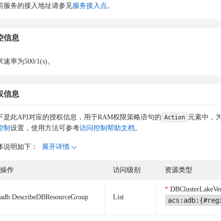
前服务的接入地址请参见
服务接入点
。
控信息
速率为500/1(s)。
权信息
下是此API对应的授权信息，用于RAM权限策略语句的
元素中，为
Action
控制
设置，使用方法可参考
访问控制帮助文档
。
体说明如下：
展开详情
操作
访问级别
资源类型
DBClusterLakeVe
adb:DescribeDBResourceGroup
List
acs:adb:{#reg