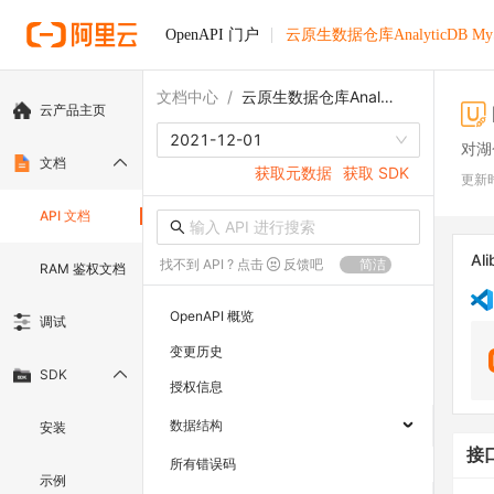
OpenAPI 门户
云原生数据仓库AnalyticDB M
文档中心
/
云原生数据仓库AnalyticDB MySQL版
云产品主页
2021-12-01
对湖
文档
获取元数据
获取 SDK
更新
API 文档
Ali
找不到 API ? 点击
反馈吧
简洁
RAM 鉴权文档
OpenAPI 概览
调试
变更历史
SDK
授权信息
数据结构
安装
接
所有错误码
示例