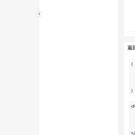
返
}
<
<