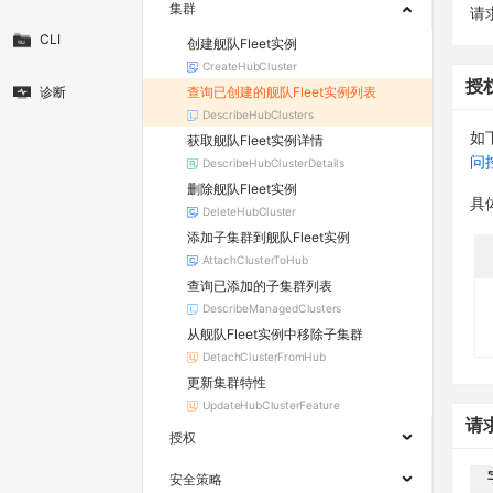
集群
请求
CLI
创建舰队Fleet实例
CreateHubCluster
授
查询已创建的舰队Fleet实例列表
诊断
DescribeHubClusters
如
获取舰队Fleet实例详情
问
DescribeHubClusterDetails
删除舰队Fleet实例
具
DeleteHubCluster
添加子集群到舰队Fleet实例
AttachClusterToHub
查询已添加的子集群列表
DescribeManagedClusters
从舰队Fleet实例中移除子集群
DetachClusterFromHub
更新集群特性
UpdateHubClusterFeature
请
授权
安全策略