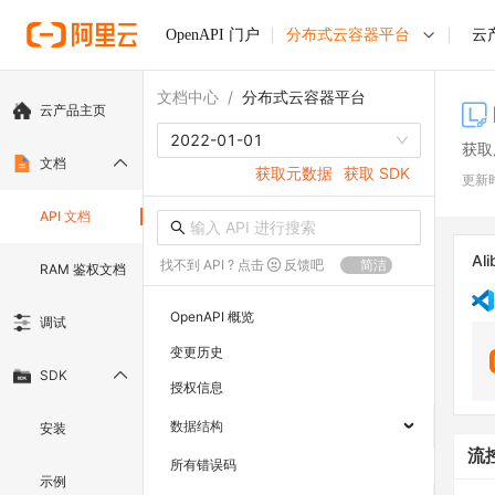
OpenAPI 门户
分布式云容器平台
云
文档中心
/
分布式云容器平台
云产品主页
2022-01-01
获取
文档
获取元数据
获取 SDK
更新
API 文档
Ali
找不到 API ? 点击
反馈吧
简洁
RAM 鉴权文档
OpenAPI 概览
调试
变更历史
SDK
授权信息
数据结构
安装
流
所有错误码
示例