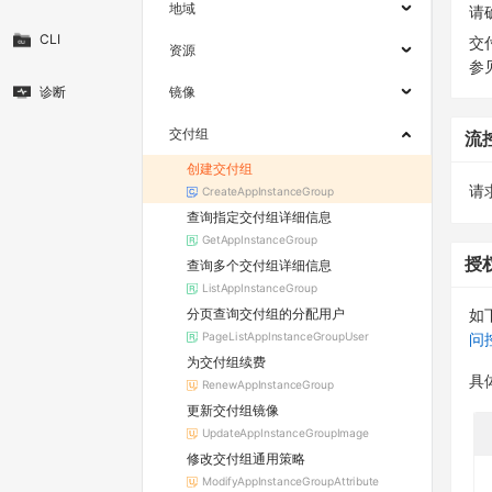
地域
请
CLI
交
资源
参
诊断
镜像
交付组
流
创建交付组
请求
CreateAppInstanceGroup
查询指定交付组详细信息
GetAppInstanceGroup
授
查询多个交付组详细信息
ListAppInstanceGroup
分页查询交付组的分配用户
如
PageListAppInstanceGroupUser
问
为交付组续费
具
RenewAppInstanceGroup
更新交付组镜像
UpdateAppInstanceGroupImage
修改交付组通用策略
ModifyAppInstanceGroupAttribute