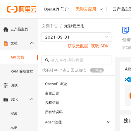
OpenAPI 门户
无影云应用
云产品主
文档中心
/
无影云应用
云产品主页
2021-09-01
创建
文档
获取元数据
获取 SDK
更新
API 文档
Ali
找不到 API ? 点击
反馈吧
简洁
RAM 鉴权文档
OpenAPI 概览
调试
变更历史
SDK
授权信息
所有错误码
安装
接
Agent管理
示例