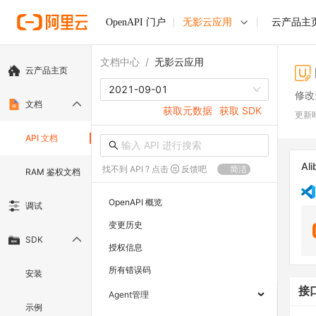
OpenAPI 门户
无影云应用
云产品主
文档中心
/
无影云应用
云产品主页
2021-09-01
修改
文档
获取元数据
获取 SDK
更新
API 文档
Ali
找不到 API ? 点击
反馈吧
简洁
RAM 鉴权文档
OpenAPI 概览
调试
变更历史
SDK
授权信息
所有错误码
安装
接
Agent管理
示例