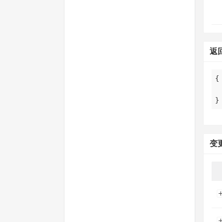
返
}
变