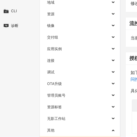
地域
修
CLI
资源
流
诊断
镜像
交付组
当
应用实例
授
连接
调试
如
问
OTA升级
具
管理员账号
资源标签
无影工作站
其他