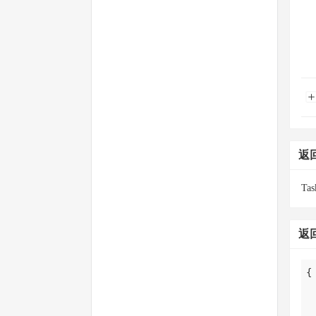
返
T
返