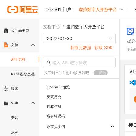
OpenAPI 门户
虚拟数字人开放平台
文档中心
/
虚拟数字人开放平台
云产品主页
2022-01-30
提交
文档
获取元数据
获取 SDK
更新
API 文档
Ali
找不到 API ? 点击
反馈吧
简洁
RAM 鉴权文档
OpenAPI 概览
调试
变更历史
SDK
授权信息
所有错误码
安装
接
数字人实例
示例