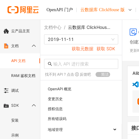
OpenAPI 门户
云数据库 ClickHouse 版
文档中心
/
云数据库 ClickHouse 版
云产品主页
2019-11-11
创建
文档
获取元数据
获取 SDK
更新
API 文档
Ali
找不到 API ? 点击
反馈吧
简洁
RAM 鉴权文档
OpenAPI 概览
调试
变更历史
SDK
授权信息
所有错误码
安装
接
地域管理
示例