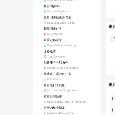
CheckClickhouseToRDS
查看同步db
DescribeSynDbs
查看同步数据库与表
DescribeSynDbTables
返
删除同步任务
DeleteSyndb
查看迁移记录
DescribeTransferHistory
迁移版本
TransferVersion
创建服务关联角色
CreateServiceLinkedRole
终止正在进行的任务
KillProcess
返
查看慢日志明细
DescribeSlowLogRecords
查看性能数据
DescribeDBClusterPerformance
升级内核小版本
}
UpgradeMinorVersion