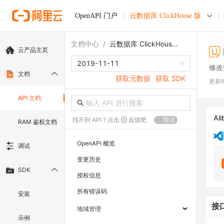
OpenAPI 门户
云数据库 ClickHouse 版
文档中心
/
云数据库 ClickHouse 版
云产品主页
2019-11-11
修改
文档
获取元数据
获取 SDK
更新
API 文档
Ali
找不到 API ? 点击
反馈吧
简洁
RAM 鉴权文档
OpenAPI 概览
调试
变更历史
SDK
授权信息
所有错误码
安装
接
地域管理
示例