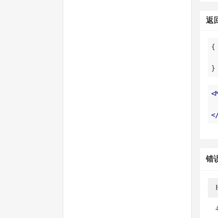
返
}
<
<
错