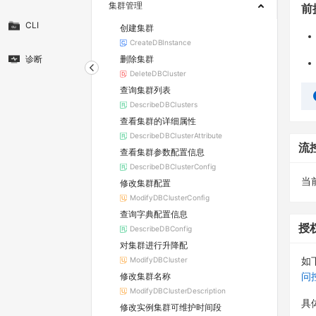
集群管理
前
CLI
创建集群
CreateDBInstance
删除集群
诊断
DeleteDBCluster
查询集群列表
DescribeDBClusters
查看集群的详细属性
DescribeDBClusterAttribute
流
查看集群参数配置信息
DescribeDBClusterConfig
当
修改集群配置
ModifyDBClusterConfig
查询字典配置信息
授
DescribeDBConfig
对集群进行升降配
ModifyDBCluster
如
修改集群名称
问
ModifyDBClusterDescription
具
修改实例集群可维护时间段