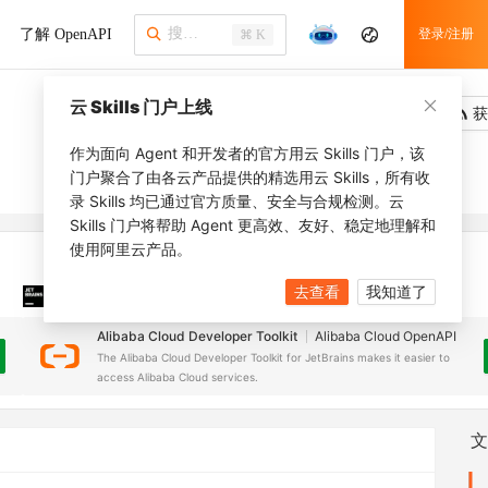
了解 OpenAPI
登录/注册
⌘ K
云 Skills 门户上线
吐槽
去调用
获
作为面向 Agent 和开发者的官方用云 Skills 门户，该
门户聚合了由各云产品提供的精选用云 Skills，所有收
录 Skills 均已通过官方质量、安全与合规检测。云
Skills 门户将帮助 Agent 更高效、友好、稳定地理解和
使用阿里云产品。
去查看
我知道了
JetBrains 插件
安装之前，确保已创建
JetBrains IDE
Alibaba Cloud Developer Toolkit
Alibaba Cloud OpenAPI
The Alibaba Cloud Developer Toolkit for JetBrains makes it easier to
access Alibaba Cloud services.