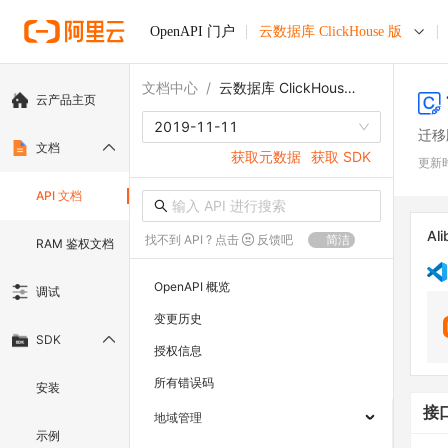
OpenAPI 门户
云数据库 ClickHouse 版
文档中心
/
云数据库 ClickHouse 版
云产品主页
2019-11-11
迁移
文档
获取元数据
获取 SDK
更新
API 文档
Ali
找不到 API ? 点击
反馈吧
简洁
RAM 鉴权文档
OpenAPI 概览
调试
变更历史
SDK
授权信息
所有错误码
安装
接
地域管理
示例