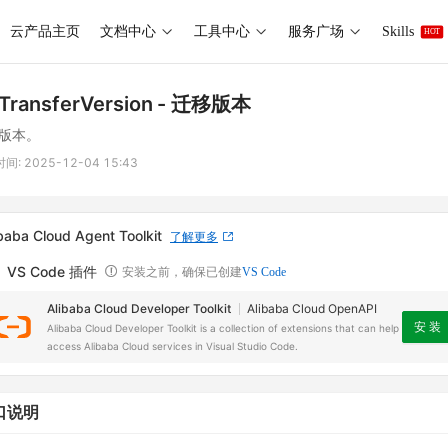
云产品主页
文档中心
工具中心
服务广场
Skills
HOT
TransferVersion
- 迁移版本
版本。
时间:
2025-12-04 15:43
baba Cloud Agent Toolkit
了解更多
VS Code 插件
安装之前，确保已创建
VS Code
Alibaba Cloud Developer Toolkit
Alibaba Cloud OpenAPI
安 装
Alibaba Cloud Developer Toolkit is a collection of extensions that can help
access Alibaba Cloud services in Visual Studio Code.
口说明