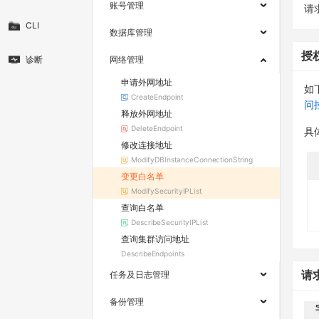
账号管理
请求
CLI
数据库管理
授
诊断
网络管理
申请外网地址
如
CreateEndpoint
问
释放外网地址
DeleteEndpoint
具
修改连接地址
ModifyDBInstanceConnectionString
变更白名单
ModifySecurityIPList
查询白名单
DescribeSecurityIPList
查询集群访问地址
DescribeEndpoints
请
任务及日志管理
备份管理