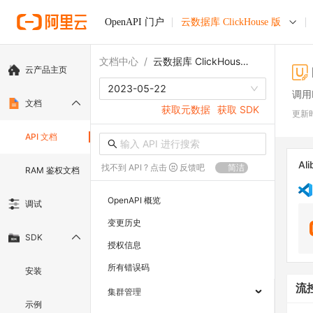
OpenAPI 门户
云数据库 ClickHouse 版
文档中心
/
云数据库 ClickHouse 版
云产品主页
2023-05-22
调用M
文档
获取元数据
获取 SDK
更新
API 文档
Ali
找不到 API ? 点击
反馈吧
简洁
RAM 鉴权文档
OpenAPI 概览
调试
变更历史
SDK
授权信息
所有错误码
安装
流
集群管理
示例