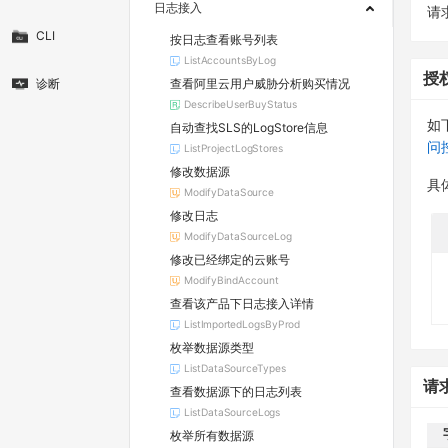
日志接入
请求
CLI
按日志查看账号列表
ListAccountsByLog
授
查看阿里云用户威胁分析购买情况
诊断
DescribeUserBuyStatus
如
自动查找SLS的LogStore信息
问
ListProjectLogStores
修改数据源
具
ModifyDataSource
修改日志
ModifyDataSourceLog
修改已经绑定的云账号
ModifyBindAccount
查看该产品下日志接入详情
ListImportedLogsByProd
枚举数据源类型
ListDataSourceTypes
请
查看数据源下的日志列表
ListDataSourceLogs
枚举所有数据源