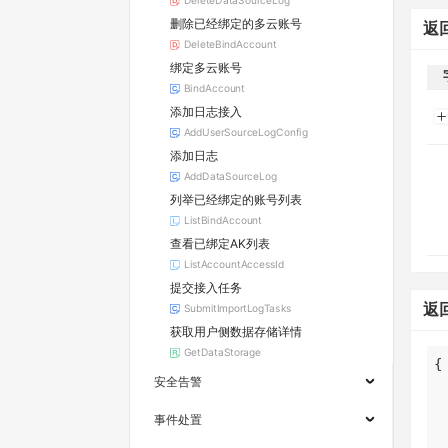
DeleteDataSourceLog
删除已经绑定的多云账号
返
DeleteBindAccount
绑定多云账号
BindAccount
添加日志接入
AddUserSourceLogConfig
添加日志
AddDataSourceLog
列举已经绑定的账号列表
ListBindAccount
查看已绑定AK列表
ListAccountAccessId
提交接入任务
返
SubmitImportLogTasks
获取用户侧数据存储详情
GetDataStorage
安全告警
事件处置