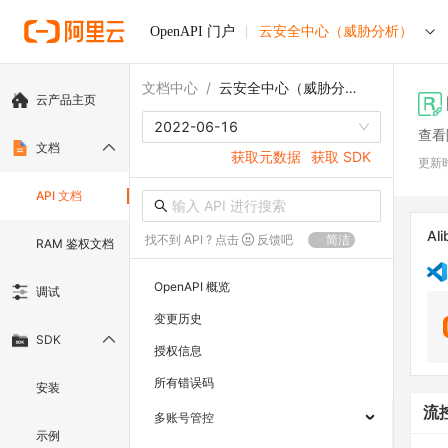
OpenAPI 门户
云安全中心（威胁分析）
文档中心
/
云安全中心（威胁分析）
云产品主页
2022-06-16
查看
文档
获取元数据
获取 SDK
更新
API 文档
Ali
找不到 API ? 点击
反馈吧
简洁
RAM 鉴权文档
OpenAPI 概览
调试
变更历史
SDK
授权信息
所有错误码
安装
流
多账号管控
示例