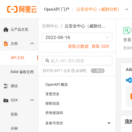
OpenAPI 门户
云安全中心（威胁分析）
文档中心
/
云安全中心（威胁分析）
云产品主页
2022-06-16
查看
文档
获取元数据
获取 SDK
更新
API 文档
Ali
找不到 API ? 点击
反馈吧
简洁
RAM 鉴权文档
OpenAPI 概览
调试
变更历史
SDK
授权信息
所有错误码
安装
流
多账号管控
示例