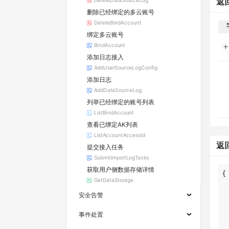
DeleteDataSourceLog
返
删除已经绑定的多云账号
DeleteBindAccount
绑定多云账号
BindAccount
添加日志接入
AddUserSourceLogConfig
添加日志
AddDataSourceLog
列举已经绑定的账号列表
ListBindAccount
查看已绑定AK列表
ListAccountAccessId
返
提交接入任务
SubmitImportLogTasks
获取用户侧数据存储详情
GetDataStorage
安全告警
事件处置