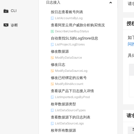
日志接入
请求
CLI
按日志查看账号列表
ListAccountsByLog
授
查看阿里云用户威胁分析购买情况
诊断
DescribeUserBuyStatus
如
自动查找SLS的LogStore信息
问
ListProjectLogStores
修改数据源
具
ModifyDataSource
修改日志
ModifyDataSourceLog
修改已经绑定的云账号
ModifyBindAccount
查看该产品下日志接入详情
ListImportedLogsByProd
枚举数据源类型
ListDataSourceTypes
请
查看数据源下的日志列表
ListDataSourceLogs
枚举所有数据源