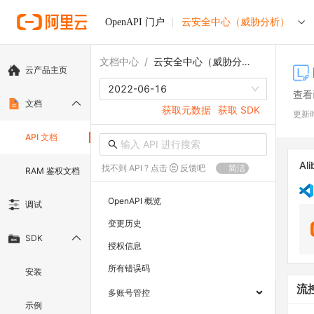
OpenAPI 门户
云安全中心（威胁分析）
文档中心
/
云安全中心（威胁分析）
云产品主页
2022-06-16
查看
文档
获取元数据
获取 SDK
更新
API 文档
Ali
找不到 API ? 点击
反馈吧
简洁
RAM 鉴权文档
OpenAPI 概览
调试
变更历史
SDK
授权信息
所有错误码
安装
流
多账号管控
示例