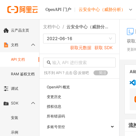
OpenAPI 门户
云安全中心（威胁分析）
文档中心
/
云安全中心（威胁分析）
云产品主页
2022-06-16
获取
文档
获取元数据
获取 SDK
更新
API 文档
Ali
找不到 API ? 点击
反馈吧
简洁
RAM 鉴权文档
OpenAPI 概览
调试
变更历史
SDK
授权信息
所有错误码
安装
流
多账号管控
示例