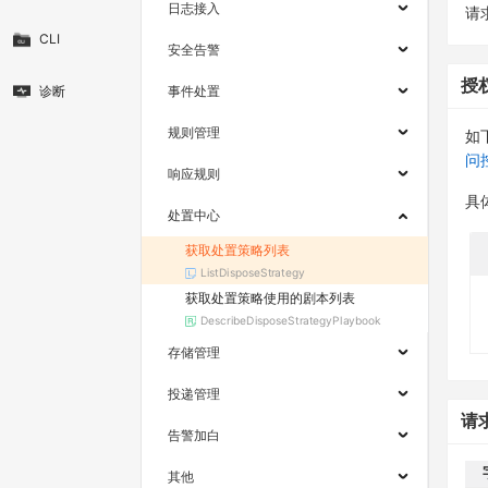
日志接入
请求
CLI
安全告警
授
诊断
事件处置
规则管理
如
问
响应规则
具
处置中心
获取处置策略列表
ListDisposeStrategy
获取处置策略使用的剧本列表
DescribeDisposeStrategyPlaybook
存储管理
投递管理
请
告警加白
其他