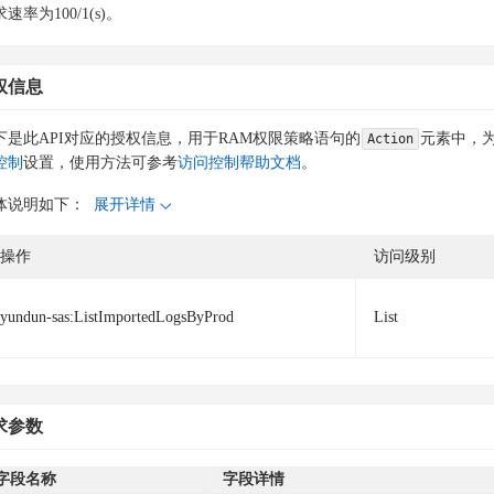
速率为100/1(s)。
权信息
下是此API对应的授权信息，用于RAM权限策略语句的
元素中，为
Action
控制
设置，使用方法可参考
访问控制帮助文档
。
体说明如下：
展开详情
操作
访问级别
yundun-sas:ListImportedLogsByProd
List
求参数
字段名称
字段详情