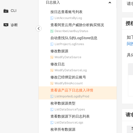
日志接入
请求
CLI
按日志查看账号列表
ListAccountsByLog
授
查看阿里云用户威胁分析购买情况
诊断
DescribeUserBuyStatus
如
自动查找SLS的LogStore信息
问
ListProjectLogStores
修改数据源
具
ModifyDataSource
修改日志
ModifyDataSourceLog
修改已经绑定的云账号
ModifyBindAccount
查看该产品下日志接入详情
ListImportedLogsByProd
枚举数据源类型
ListDataSourceTypes
请
查看数据源下的日志列表
ListDataSourceLogs
枚举所有数据源