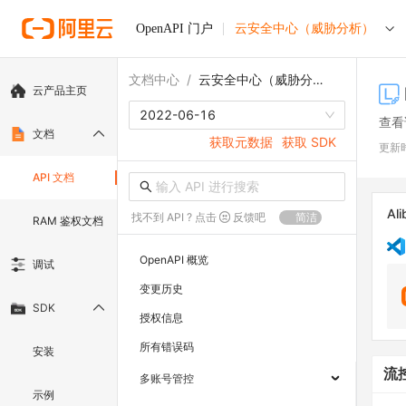
OpenAPI 门户
云安全中心（威胁分析）
文档中心
/
云安全中心（威胁分析）
云产品主页
2022-06-16
查看
文档
获取元数据
获取 SDK
更新
API 文档
Ali
找不到 API ? 点击
反馈吧
简洁
RAM 鉴权文档
OpenAPI 概览
调试
变更历史
SDK
授权信息
所有错误码
安装
流
多账号管控
示例