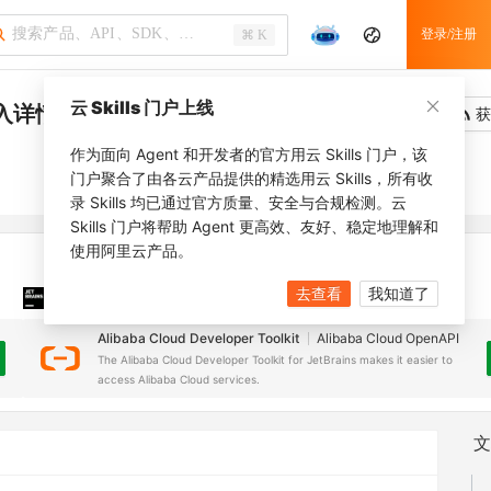
登录/注册
⌘ K
云 Skills 门户上线
入详情
吐槽
去调用
获
作为面向 Agent 和开发者的官方用云 Skills 门户，该
门户聚合了由各云产品提供的精选用云 Skills，所有收
录 Skills 均已通过官方质量、安全与合规检测。云
Skills 门户将帮助 Agent 更高效、友好、稳定地理解和
使用阿里云产品。
去查看
我知道了
JetBrains 插件
安装之前，确保已创建
JetBrains IDE
Alibaba Cloud Developer Toolkit
Alibaba Cloud OpenAPI
The Alibaba Cloud Developer Toolkit for JetBrains makes it easier to
access Alibaba Cloud services.