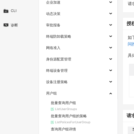
企业加速
请求
CLI
动态决策
授
诊断
审批报备
终端防卸载策略
如
问
网络准入
具
身份源配置管理
终端设备管理
设备注册策略
用户组
批量查询用户组
ListUserGroups
请
批量查询用户组的策略
ListPolicesForUserGroup
查询用户组详情