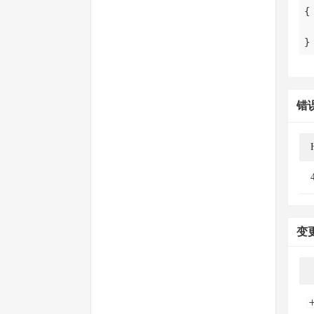
}
错
变