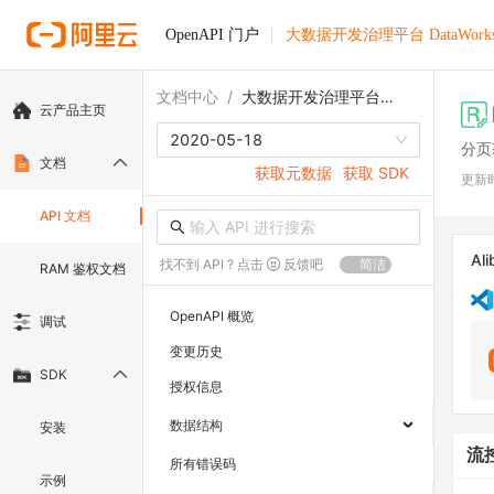
OpenAPI 门户
大数据开发治理平台 DataWork
文档中心
/
大数据开发治理平台 DataWorks
云产品主页
2020-05-18
分页
文档
获取元数据
获取 SDK
更新
API 文档
Ali
找不到 API ? 点击
反馈吧
简洁
RAM 鉴权文档
OpenAPI 概览
调试
变更历史
SDK
授权信息
数据结构
安装
流
所有错误码
示例