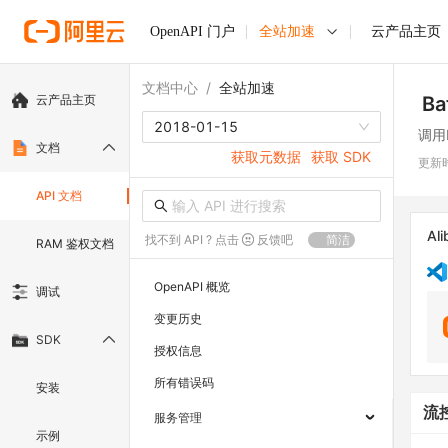
OpenAPI 门户
全站加速
云产品主页
文档中心
/
全站加速
云产品主页
Ba
2018-01-15
调用B
文档
获取元数据
获取 SDK
更新
API 文档
Ali
找不到 API ? 点击
反馈吧
简洁
RAM 鉴权文档
OpenAPI 概览
调试
变更历史
SDK
授权信息
所有错误码
安装
流
服务管理
示例