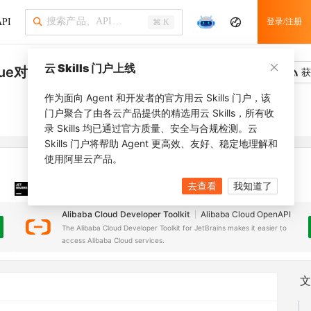
PI
登录/注册
⌘ K
云 Skills 门户上线
lue对
吐槽
去调用
获
作为面向 Agent 和开发者的官方用云 Skills 门户，该
门户聚合了由各云产品提供的精选用云 Skills，所有收
录 Skills 均已通过官方质量、安全与合规检测。云
Skills 门户将帮助 Agent 更高效、友好、稳定地理解和
使用阿里云产品。
去查看
我知道了
JetBrains 插件
安装之前，确保已创建
JetBrains IDE
Alibaba Cloud Developer Toolkit
Alibaba Cloud OpenAPI
The Alibaba Cloud Developer Toolkit for JetBrains makes it easier to
access Alibaba Cloud services.