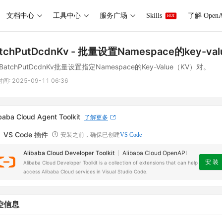
文档中心
工具中心
服务广场
Skills
了解 OpenA
HOT
tchPutDcdnKv
- 批量设置Namespace的key-va
atchPutDcdnKv批量设置指定Namespace的Key-Value（KV）对。
时间:
2025-09-11 06:36
baba Cloud Agent Toolkit
了解更多
VS Code 插件
安装之前，确保已创建
VS Code
Alibaba Cloud Developer Toolkit
Alibaba Cloud OpenAPI
安 装
Alibaba Cloud Developer Toolkit is a collection of extensions that can help
access Alibaba Cloud services in Visual Studio Code.
控信息