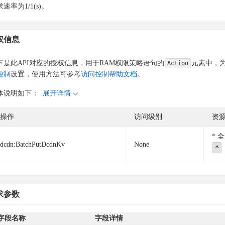
速率为1/1(s)。
权信息
下是此API对应的授权信息，用于RAM权限策略语句的
元素中，为
Action
控制
设置，使用方法可参考
访问控制帮助文档
。
体说明如下：
展开详情
操作
访问级别
资
全
dcdn:BatchPutDcdnKv
None
*
求参数
字段名称
字段详情