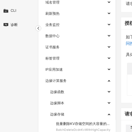
域名管理
请求
CLI
刷新预热
授
诊断
业务监控
数据中心
如
问
证书服务
具
标签管理
IP应用加速
边缘计算服务
边缘函数
边缘脚本
请
边缘存储
批量删除KV存储空间的大容量的键值对
BatchDeleteDcdnKvWithHighCapacity