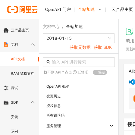
OpenAPI 门户
全站加速
云产品主页
文档中心
/
全站加速
云产品主页
2018-01-15
调用D
文档
获取元数据
获取 SDK
更新
API 文档
Ali
找不到 API ? 点击
反馈吧
简洁
RAM 鉴权文档
OpenAPI 概览
调试
变更历史
SDK
授权信息
所有错误码
安装
接
服务管理
示例