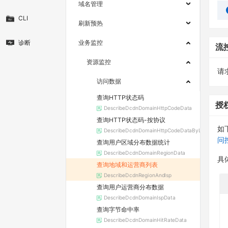
域名管理
CLI
刷新预热
诊断
业务监控
流
资源监控
请求
访问数据
查询HTTP状态码
授
DescribeDcdnDomainHttpCodeData
查询HTTP状态码-按协议
如
DescribeDcdnDomainHttpCodeDataByLayer
问
查询用户区域分布数据统计
DescribeDcdnDomainRegionData
具
查询地域和运营商列表
DescribeDcdnRegionAndIsp
查询用户运营商分布数据
DescribeDcdnDomainIspData
查询字节命中率
DescribeDcdnDomainHitRateData