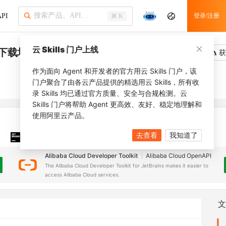
PI
登录/注册
⌘ K
云 Skills 门户上线
志下载地址
吐槽
去调用
获
作为面向 Agent 和开发者的官方用云 Skills 门户，该
门户聚合了由各云产品提供的精选用云 Skills，所有收
录 Skills 均已通过官方质量、安全与合规检测。云
Skills 门户将帮助 Agent 更高效、友好、稳定地理解和
使用阿里云产品。
去查看
我知道了
JetBrains 插件
安装之前，确保已创建
JetBrains IDE
Alibaba Cloud Developer Toolkit
Alibaba Cloud OpenAPI
The Alibaba Cloud Developer Toolkit for JetBrains makes it easier to
access Alibaba Cloud services.