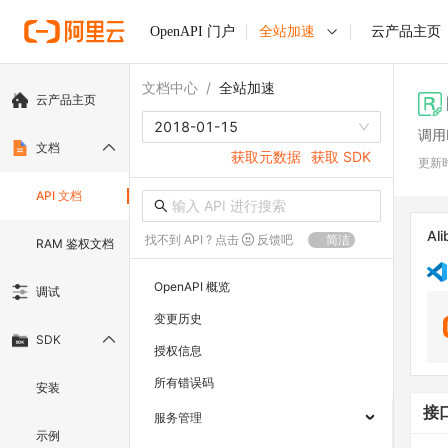
OpenAPI 门户
全站加速
云产品主页
文档中心
/
全站加速
云产品主页
2018-01-15
调用
文档
获取元数据
获取 SDK
更新
API 文档
Ali
找不到 API ? 点击
反馈吧
简洁
RAM 鉴权文档
OpenAPI 概览
调试
变更历史
SDK
授权信息
所有错误码
安装
接
服务管理
示例