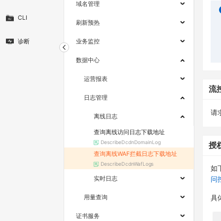
域名管理
CLI
刷新预热
诊断
业务监控
数据中心
运营报表
流
日志管理
请求
离线日志
查询离线访问日志下载地址
DescribeDcdnDomainLog
授
查询离线WAF拦截日志下载地址
DescribeDcdnWafLogs
如
实时日志
问
用量查询
具
证书服务