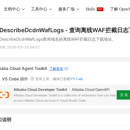
文档中心
工具中心
服务广场
Skills
了解 OpenA
HOT
DescribeDcdnWafLogs
- 查询离线WAF拦截日
DescribeDcdnWafLogs查询域名的离线WAF拦截日志下载地址。
时间:
2026-03-20 08:07
baba Cloud Agent Toolkit
了解更多
VS Code 插件
安装之前，确保已创建
VS Code
Alibaba Cloud Developer Toolkit
Alibaba Cloud OpenAPI
安 装
Alibaba Cloud Developer Toolkit is a collection of extensions that can help
access Alibaba Cloud services in Visual Studio Code.
口说明