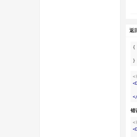
返
}
<
<
<
错
<
<