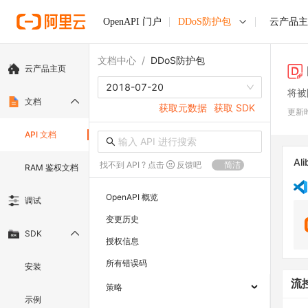
OpenAPI 门户
DDoS防护包
云产品主
文档中心
/
DDoS防护包
云产品主页
2018-07-20
将被
文档
获取元数据
获取 SDK
更新
API 文档
Ali
找不到 API ? 点击
反馈吧
简洁
RAM 鉴权文档
OpenAPI 概览
调试
变更历史
SDK
授权信息
所有错误码
安装
流
策略
示例