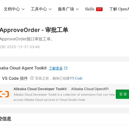
文档中心
工具中心
服务广场
Skills
了解 OpenA
HOT
ApproveOrder
- 审批工单
ApproveOrder接口审批工单。
时间:
2025-12-31 03:46
baba Cloud Agent Toolkit
了解更多
VS Code 插件
安装之前，确保已创建
VS Code
Alibaba Cloud Developer Toolkit
Alibaba Cloud OpenAPI
安 装
Alibaba Cloud Developer Toolkit is a collection of extensions that can help
access Alibaba Cloud services in Visual Studio Code.
控信息