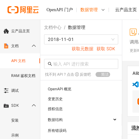
OpenAPI 门户
数据管理
云产品主页
文档中心
/
数据管理
云产品主页
2018-11-01
调用
文档
获取元数据
获取 SDK
更新
API 文档
Ali
找不到 API ? 点击
反馈吧
简洁
RAM 鉴权文档
OpenAPI 概览
调试
变更历史
SDK
授权信息
数据结构
安装
流
所有错误码
示例