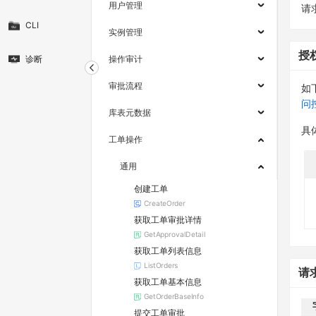
用户管理
请求
CLI
实例管理
授
诊断
操作审计
审批流程
如
问
库表元数据
具
工单操作
通用
创建工单
CreateOrder
获取工单审批详情
GetApprovalDetail
获取工单列表信息
ListOrders
请
获取工单基本信息
GetOrderBaseInfo
提交工单审批