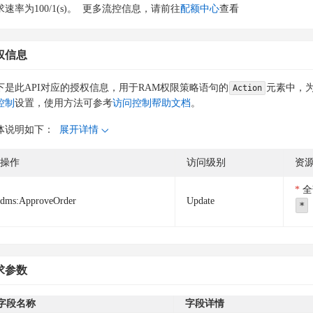
速率为100/1(s)。
更多流控信息，请前往
配额中心
查看
权信息
下是此API对应的授权信息，用于RAM权限策略语句的
元素中，为
Action
控制
设置，使用方法可参考
访问控制帮助文档
。
体说明如下：
展开详情
操作
访问级别
资
全
dms:ApproveOrder
Update
*
求参数
字段名称
字段详情