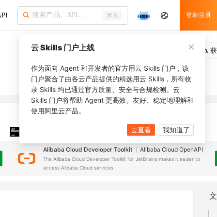
PI
登录/注册
⌘ K
云 Skills 门户上线
吐槽
去调用
获
作为面向 Agent 和开发者的官方用云 Skills 门户，该
门户聚合了由各云产品提供的精选用云 Skills，所有收
录 Skills 均已通过官方质量、安全与合规检测。云
Skills 门户将帮助 Agent 更高效、友好、稳定地理解和
使用阿里云产品。
去查看
我知道了
JetBrains 插件
安装之前，确保已创建
JetBrains IDE
Alibaba Cloud Developer Toolkit
Alibaba Cloud OpenAPI
The Alibaba Cloud Developer Toolkit for JetBrains makes it easier to
access Alibaba Cloud services.