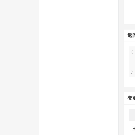
返
}
变