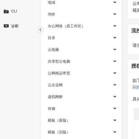
地域
云
规
CLI
询价
诊断
办公网络（原工作区）
流
目录
请求
云电脑
共享型云电脑
授
公网精品带宽
如
云企业网
问
虚拟网桥
具
存储
模板（新版）
模板（旧版）