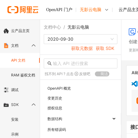
OpenAPI 门户
无影云电脑
云产品主
文档中心
/
无影云电脑
云产品主页
2020-09-30
创建
文档
获取元数据
获取 SDK
更新
API 文档
Ali
找不到 API ? 点击
反馈吧
简洁
RAM 鉴权文档
OpenAPI 概览
调试
变更历史
SDK
授权信息
数据结构
安装
接
所有错误码
示例