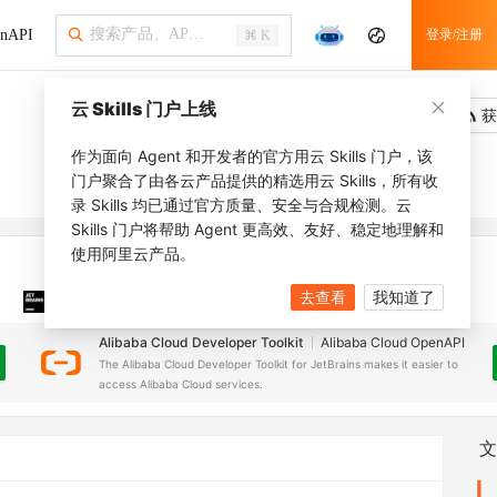
nAPI
登录/注册
⌘ K
云 Skills 门户上线
吐槽
去调用
获
作为面向 Agent 和开发者的官方用云 Skills 门户，该
门户聚合了由各云产品提供的精选用云 Skills，所有收
录 Skills 均已通过官方质量、安全与合规检测。云
Skills 门户将帮助 Agent 更高效、友好、稳定地理解和
使用阿里云产品。
去查看
我知道了
JetBrains 插件
安装之前，确保已创建
JetBrains IDE
Alibaba Cloud Developer Toolkit
Alibaba Cloud OpenAPI
The Alibaba Cloud Developer Toolkit for JetBrains makes it easier to
access Alibaba Cloud services.