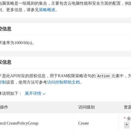
电脑策略是一组规则的集合，主要包含云电脑性能和安全方面的配置，例如磁
则。更多信息，请参见
策略概述
。
控信息
速率为1000/60(s)。
权信息
下是此API对应的授权信息，用于RAM权限策略语句的
元素中，为
Action
控制
设置，使用方法可参考
访问控制帮助文档
。
体说明如下：
展开详情
操作
访问级别
资
全
ecd:CreatePolicyGroup
Create
*