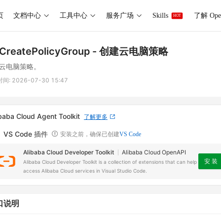
页
文档中心
工具中心
服务广场
Skills
了解 Ope
HOT
CreatePolicyGroup
- 创建云电脑策略
云电脑策略。
时间:
2026-07-30 15:47
baba Cloud Agent Toolkit
了解更多
VS Code 插件
安装之前，确保已创建
VS Code
Alibaba Cloud Developer Toolkit
Alibaba Cloud OpenAPI
安 装
Alibaba Cloud Developer Toolkit is a collection of extensions that can help
access Alibaba Cloud services in Visual Studio Code.
口说明