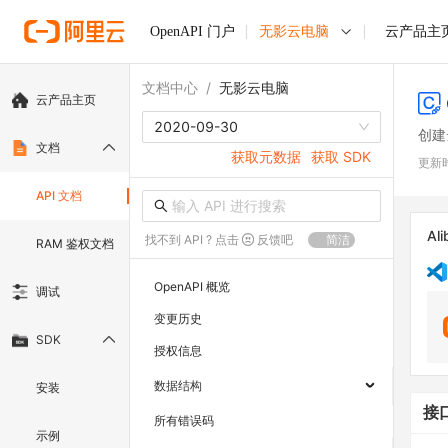
OpenAPI 门户
无影云电脑
云产品主
文档中心
/
无影云电脑
云产品主页
2020-09-30
创建
文档
获取元数据
获取 SDK
更新
API 文档
Ali
找不到 API ? 点击
反馈吧
简洁
RAM 鉴权文档
OpenAPI 概览
调试
变更历史
SDK
授权信息
数据结构
安装
接
所有错误码
示例