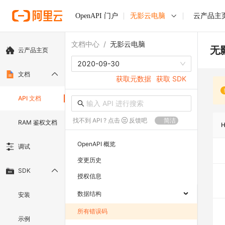
OpenAPI 门户
无影云电脑
云产品主
文档中心
/
无影云电脑
无
云产品主页
2020-09-30
文档
获取元数据
获取 SDK
API 文档
找不到 API ? 点击
反馈吧
简洁
RAM 鉴权文档
OpenAPI 概览
调试
变更历史
SDK
授权信息
数据结构
安装
所有错误码
示例