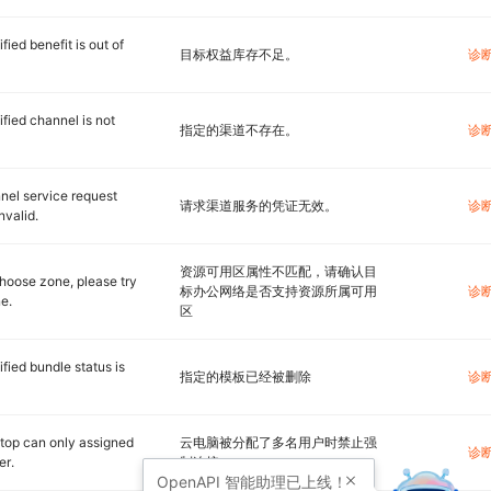
fied benefit is out of
目标权益库存不足。
诊
fied channel is not
指定的渠道不存在。
诊
nel service request
请求渠道服务的凭证无效。
诊
nvalid.
资源可用区属性不匹配，请确认目
hoose zone, please try
标办公网络是否支持资源所属可用
诊
e.
区
fied bundle status is
指定的模板已经被删除
诊
top can only assigned
云电脑被分配了多名用户时禁止强
诊
er.
制连接
OpenAPI
智能助理已上线！