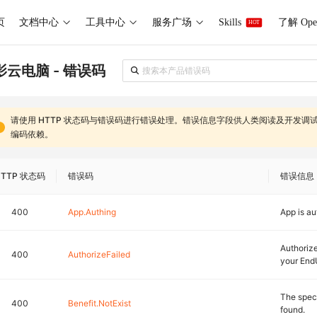
页
文档中心
工具中心
服务广场
Skills
了解 Ope
HOT
影云电脑 - 错误码
请使用
HTTP 状态码
与
错误码
进行错误处理。
错误信息
字段供人类阅读及开发调
编码依赖
。
HTTP 状态码
错误码
错误信息
400
App.Authing
App is au
Authorize
400
AuthorizeFailed
your End
The speci
400
Benefit.NotExist
found.