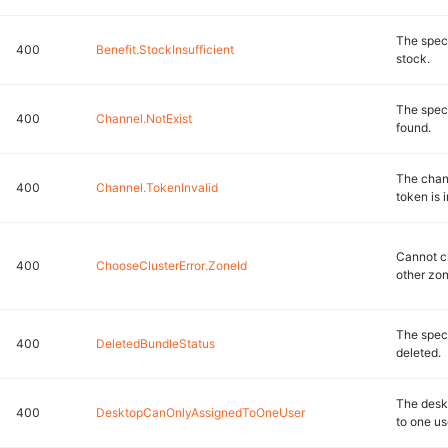
The speci
400
Benefit.StockInsufficient
stock.
The speci
400
Channel.NotExist
found.
The chan
400
Channel.TokenInvalid
token is i
Cannot c
400
ChooseClusterError.ZoneId
other zon
The speci
400
DeletedBundleStatus
deleted.
The desk
400
DesktopCanOnlyAssignedToOneUser
to one us