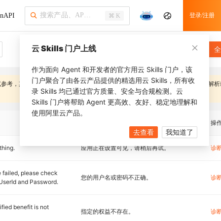
nAPI
登录/注册
⌘ K
云 Skills 门户上线
全
作为面向 Agent 和开发者的官方用云 Skills 门户，该
门户聚合了由各云产品提供的精选用云 Skills，所有收
试参考，其内容可能随系统优化而变更，
应避免在客户端对错误信息字段进行逻辑解析
录 Skills 均已通过官方质量、安全与合规检测。云
Skills 门户将帮助 Agent 更高效、友好、稳定地理解和
使用阿里云产品。
描述
操
去查看
我知道了
thing.
应用正在设置可见，请稍后再试。
诊
 failed, please check
您的用户名或密码不正确。
诊
UserId and Password.
fied benefit is not
指定的权益不存在。
诊