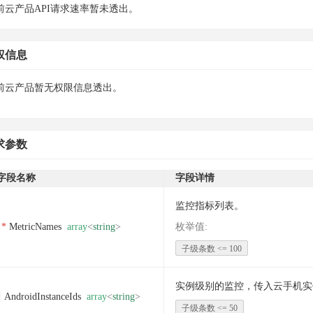
前云产品API请求速率暂未透出。
权信息
前云产品暂无权限信息透出。
求参数
字段名称
字段详情
监控指标列表。
MetricNames
array
<
string
>
枚举值
:
子级条数 <= 100
实例级别的监控，传入云手机实例
AndroidInstanceIds
array
<
string
>
子级条数 <= 50