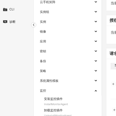
云手机矩阵
当
CLI
实例组
授
诊断
实例
镜像
当
应用
密钥
请
备份
策略
系统属性模板
监控
安装监控插件
InstallMonitorAgent
卸载监控插件
UninstallMonitorAgent