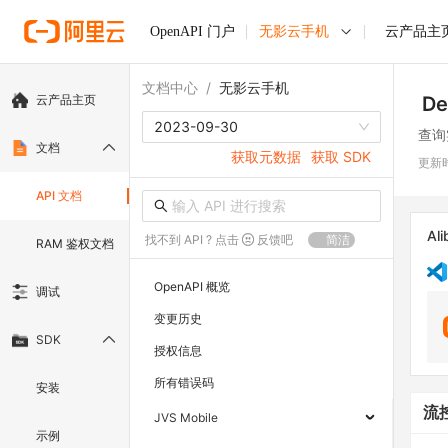
OpenAPI 门户
无影云手机
云产品主
文档中心
/
无影云手机
云产品主页
De
2023-09-30
查询
文档
获取元数据
获取 SDK
更新
API 文档
Ali
找不到 API ? 点击
反馈吧
简洁
RAM 鉴权文档
OpenAPI 概览
调试
变更历史
SDK
授权信息
所有错误码
安装
流
JVS Mobile
示例