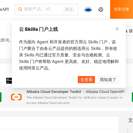
nAPI
登录/注册
⌘ K
云 Skills 门户上线
吐槽
去调用
获
的查询。
作为面向 Agent 和开发者的官方用云 Skills 门户，该
门户聚合了由各云产品提供的精选用云 Skills，所有收
录 Skills 均已通过官方质量、安全与合规检测。云
Skills 门户将帮助 Agent 更高效、友好、稳定地理解和
使用阿里云产品。
去查看
我知道了
JetBrains 插件
安装之前，确保已创建
JetBrains IDE
Alibaba Cloud Developer Toolkit
Alibaba Cloud OpenAPI
The Alibaba Cloud Developer Toolkit for JetBrains makes it easier to
access Alibaba Cloud services.