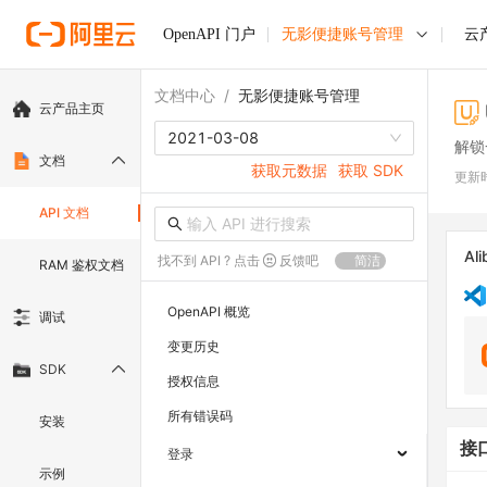
OpenAPI 门户
无影便捷账号管理
云
文档中心
/
无影便捷账号管理
云产品主页
2021-03-08
解锁
文档
获取元数据
获取 SDK
更新
API 文档
Ali
找不到 API ? 点击
反馈吧
简洁
RAM 鉴权文档
OpenAPI 概览
调试
变更历史
SDK
授权信息
所有错误码
安装
接
登录
示例